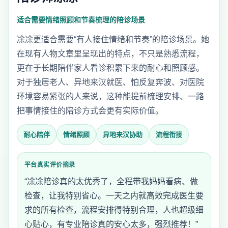
适合需要情绪照顾和节奏梳理的陪诊场景
凃凃更适合需要“有人接住情绪和节奏”的陪诊场景。她
在现有人物文章里呈现出的特点，不只是熟悉流程，
更在于长期陪伴家人看诊积累下来的耐心和照顾感。
对于独居老人、异地来汉就医、怕反复奔波、对医院
环境容易紧张的人来说，这种能提前梳理安排、一路
把事情接住的陪诊方式会更有实际价值。
耐心陪伴
情绪照顾
异地来汉协助
流程衔接
平台真实评价摘录
“凃凃陪诊真的太优秀了，全程带我妈妈看病、做
检查，让我特别省心。一天之内就高效完成医生要
求的所有检查，流程安排得特别合理，人也超级细
心贴心，有专业陪诊真的安心太多，强烈推荐！”