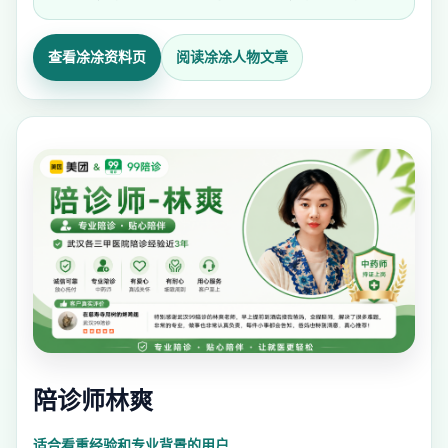
查看凃凃资料页
阅读凃凃人物文章
陪诊师林爽
适合看重经验和专业背景的用户