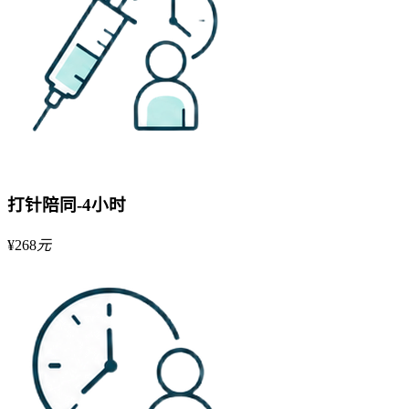
打针陪同-4小时
¥
268
元