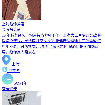
上海陪诊萍姐
金牌陪诊员
16 年服务经验｜沟通共情力强 1 年 + 上海大三甲陪诊实战 熟
医院全流程，灵活应对突发状况 亚健康调理师｜三孩妈妈 懂
中年不易，可切换女儿 / 姐姐 / 家人角色 贴心陪护 + 情绪疏
导，给你家人般安心
上海市
已实名
从业1年
查看详情