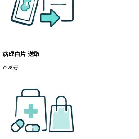
病理白片-送取
¥
328
元