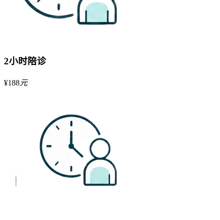
2小时陪诊
¥
188
元