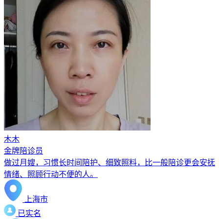
木木
金牌陪诊员
做过月嫂，习惯长时间陪护、细致照料，比一般陪诊更会安抚
情绪、照顾行动不便的人。
上海市
已实名