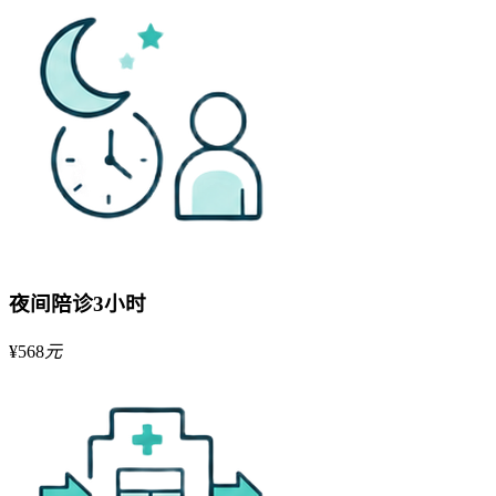
夜间陪诊3小时
¥
568
元