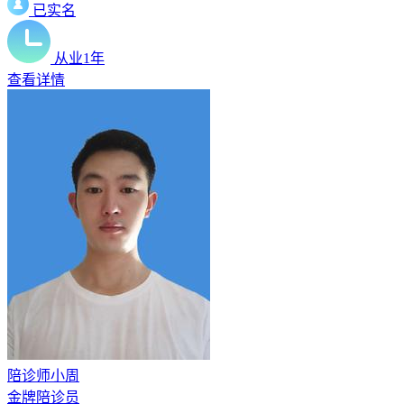
已实名
从业1年
查看详情
陪诊师小周
金牌陪诊员