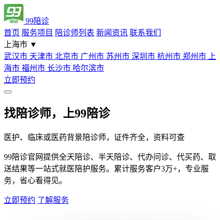
99陪诊
首页
服务项目
陪诊师列表
新闻资讯
联系我们
上海市
▼
武汉市
天津市
北京市
广州市
苏州市
深圳市
杭州市
郑州市
上
海市
福州市
长沙市
哈尔滨市
立即预约
找陪诊师，上99陪诊
医护、临床或医药背景陪诊师，证件齐全，资料可查
99陪诊官网提供全天陪诊、半天陪诊、代办问诊、代买药、取
送结果等一站式就医陪护服务。累计服务客户3万+，专业服
务，省心看得见。
立即预约
了解服务